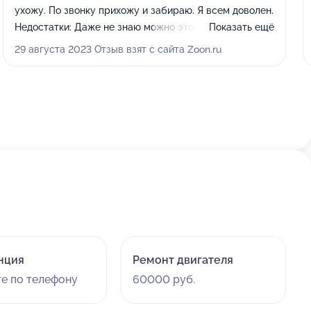
ухожу. По звонку прихожу и забираю. Я всем доволен.
Недостатки:
Даже не знаю можно это назвать
Показать ещё
недостатком, но сами ребята звонят не сразу после
29 августа 2023 Отзыв взят с сайта Zoon.ru
того как машина готова к выдаче, я лично сам звоню и
узнаю.
нция
Ремонт двигателя
те по телефону
60000 руб.