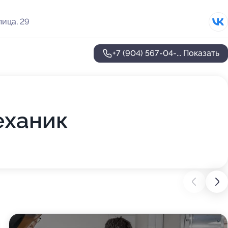
ица, 29
+7 (904) 567-04-...
Показать
еханик