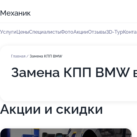
Механик
Услуги
Цены
Специалисты
Фото
Акции
Отзывы
3D-Тур
Конта
Главная
/
Замена КПП BMW
Замена КПП BMW в
Акции и скидки