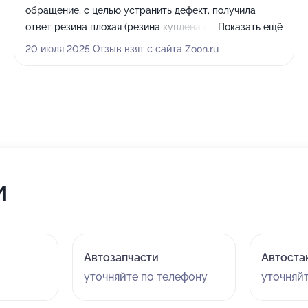
обращение, с целью устранить дефект, получила
ответ резина плохая (резина куплена весной -нокиа) и
Показать ещё
новый чек за проверку сход развала, машину вело
20 июля 2025 Отзыв взят с сайта Zoon.ru
уже в другую сторону и руль после поворота не
возвращался обратно. Проблему исправили в другом
сервесе!
и
Автозапчасти
Автоста
уточняйте по телефону
уточняй